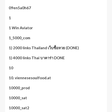
09en5a0h67
1
1 Win Aviator
1_5000_com
1) 2000 links Thailand เว็บซื้อหวย (DONE)
1) 4000 links Thai บาคาร่า DONE
10
10. viennesesoulfood.at
10000_prod
10000_sat
10000_sat2