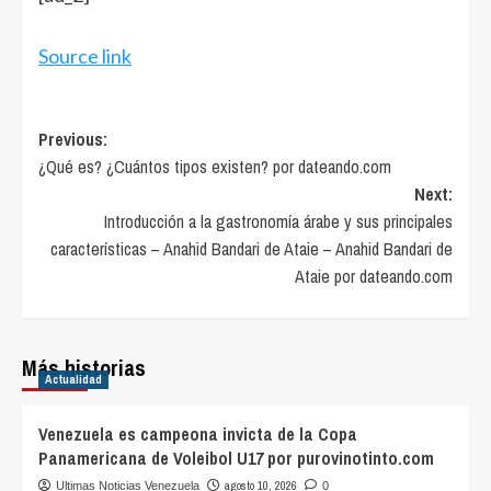
Source link
Post
Previous:
¿Qué es? ¿Cuántos tipos existen? por dateando.com
navigation
Next:
Introducción a la gastronomía árabe y sus principales
características – Anahid Bandari de Ataie – Anahid Bandari de
Ataie por dateando.com
Más historias
Actualidad
Venezuela es campeona invicta de la Copa
Panamericana de Voleibol U17 por purovinotinto.com
agosto 10, 2026
Ultimas Noticias Venezuela
0