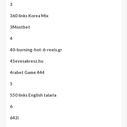
3
360 links Korea Mix
3Mostbet
4
40-burning-hot-6-reels.gr
45evesakresz.hu
4rabet Game 444
5
550 links English talaria
6
642i