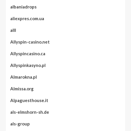
albaniadrops
aliexpres.com.ua
alll
Allyspin-casino.net
Allyspincasino.ca
Allyspinkasyno.pl
Almarokna.pl
Almissa.org
Alpaguesthouse.it
als-elmshorn-sh.de
als-group