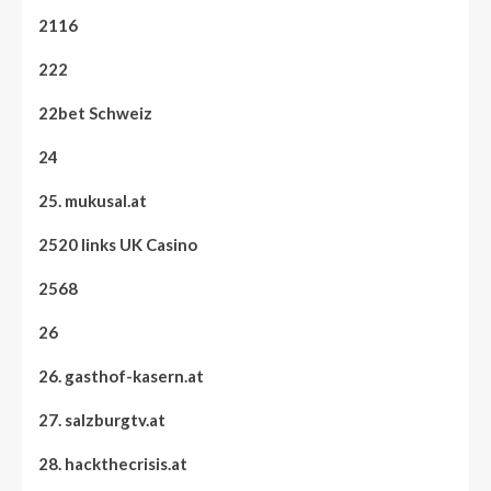
2116
222
22bet Schweiz
24
25. mukusal.at
2520 links UK Casino
2568
26
26. gasthof-kasern.at
27. salzburgtv.at
28. hackthecrisis.at