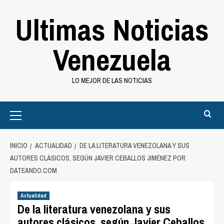
Saltar
Ultimas Noticias
al
contenido
Venezuela
LO MEJOR DE LAS NOTICIAS
Primary
Menu
INICIO
ACTUALIDAD
DE LA LITERATURA VENEZOLANA Y SUS
AUTORES CLÁSICOS, SEGÚN JAVIER CEBALLOS JIMÉNEZ POR
DATEANDO.COM
Actualidad
De la literatura venezolana y sus
autores clásicos, según Javier Ceballos