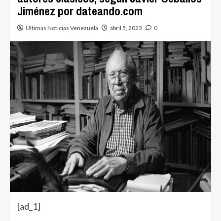
Jiménez por dateando.com
Ultimas Noticias Venezuela
abril 5, 2023
0
[ad_1]