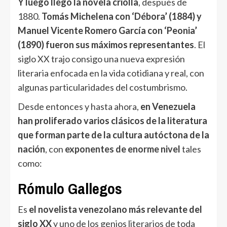
Y luego llegó la novela criolla
, después de
1880.
Tomás Michelena con ‘Débora’ (1884) y
Manuel Vicente Romero García con ‘Peonia’
(1890) fueron sus máximos representantes
. El
siglo XX trajo consigo una nueva expresión
literaria enfocada en la vida cotidiana y real, con
algunas particularidades del costumbrismo.
Desde entonces y hasta ahora,
en Venezuela
han proliferado varios clásicos de la literatura
que forman parte de la cultura autóctona de la
nación
, con
exponentes de enorme nivel
tales
como:
Rómulo Gallegos
Es
el novelista venezolano más relevante del
siglo XX
y uno de los genios literarios de toda