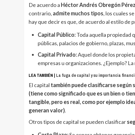
De acuerdo a
Héctor Andrés Obregón Pére
contrario,
admite muchos tipos
, los cuales 
hay que decir es que, de acuerdo al estilo de p
Capital Público:
Toda aquella propiedad qu
públicas, palacios de gobierno, plazas, mu
Capital Privado:
Aquel donde los propieta
empresas u organizaciones. ¿Ejemplo? La m
LEA TAMBIÉN |
La fuga de capital y su importancia financ
El capital
también puede clasificarse según 
(tiene como significado que es un bien o tien
tangible, pero es real, como por ejemplo id
generan valor)
.
Otros tipos de capital se pueden clasificar
seg
Corto Plazo:
Se espera obtener ganancias