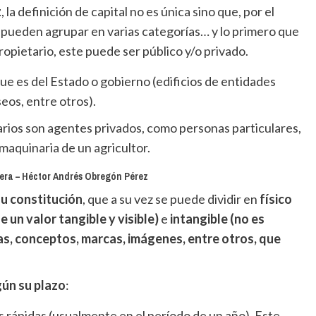
z
, la definición de capital no es única sino que, por el
se pueden agrupar en varias categorías… y lo primero que
ropietario, este puede ser público y/o privado.
e es del Estado o gobierno (edificios de entidades
seos, entre otros).
rios son agentes privados, como personas particulares,
aquinaria de un agricultor.
iera – Héctor Andrés Obregón Pérez
su constitución
, que a su vez se puede dividir en
físico
e un valor tangible y visible)
e
intangible (no es
eas, conceptos, marcas, imágenes, entre otros, que
ún su plazo
:
 rápidas (usualmente en el período de un año). Este