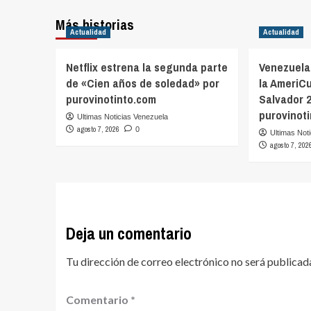
Más historias
Actualidad
Actualidad
Netflix estrena la segunda parte
Venezuela
de «Cien años de soledad» por
la AmeriC
purovinotinto.com
Salvador 
purovinot
Ultimas Noticias Venezuela
agosto 7, 2026
0
Ultimas Not
agosto 7, 202
Deja un comentario
Tu dirección de correo electrónico no será publicad
Comentario
*