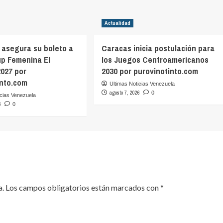
Actualidad
 asegura su boleto a
Caracas inicia postulación para
up Femenina El
los Juegos Centroamericanos
2027 por
2030 por purovinotinto.com
into.com
Ultimas Noticias Venezuela
agosto 7, 2026
0
icias Venezuela
6
0
a.
Los campos obligatorios están marcados con
*