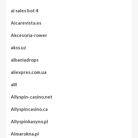
ai sales bot 4
Aicarevista.es
Akcesoria-rower
akss.uz
albaniadrops
aliexpres.com.ua
alll
Allyspin-casino.net
Allyspincasino.ca
Allyspinkasyno.pl
Almarokna.pl