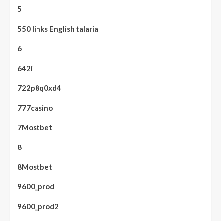
5
550 links English talaria
6
642i
722p8q0xd4
777casino
7Mostbet
8
8Mostbet
9600_prod
9600_prod2