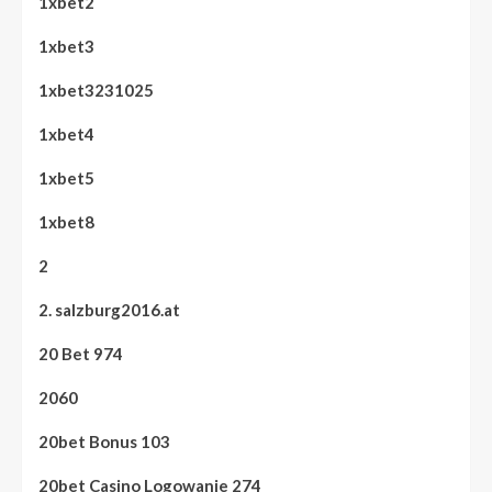
1xbet2
1xbet3
1xbet3231025
1xbet4
1xbet5
1xbet8
2
2. salzburg2016.at
20 Bet 974
2060
20bet Bonus 103
20bet Casino Logowanie 274