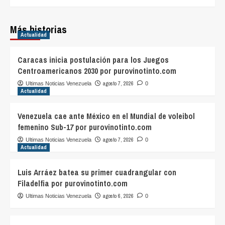
Más historias
Actualidad
Caracas inicia postulación para los Juegos
Centroamericanos 2030 por purovinotinto.com
agosto 7, 2026
Ultimas Noticias Venezuela
0
Actualidad
Venezuela cae ante México en el Mundial de voleibol
femenino Sub-17 por purovinotinto.com
agosto 7, 2026
Ultimas Noticias Venezuela
0
Actualidad
Luis Arráez batea su primer cuadrangular con
Filadelfia por purovinotinto.com
agosto 6, 2026
Ultimas Noticias Venezuela
0