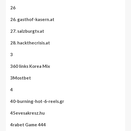
26
26. gasthof-kasern.at
27. salzburgtv.at
28. hackthecrisis.at
3
360 links Korea Mix
3Mostbet
4
40-burning-hot-6-reels.gr
45evesakresz.hu
4rabet Game 444