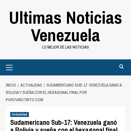
Saltar
Ultimas Noticias
al
contenido
Venezuela
LO MEJOR DE LAS NOTICIAS
Primary
Menu
INICIO
ACTUALIDAD
SUDAMERICANO SUB-17: VENEZUELA GANÓ A
BOLIVIA Y SUEÑA CON EL HEXAGONAL FINAL POR
PUROVINOTINTO.COM
Actualidad
Sudamericano Sub-17: Venezuela ganó
a Bolivia y sueña con el hexagonal final