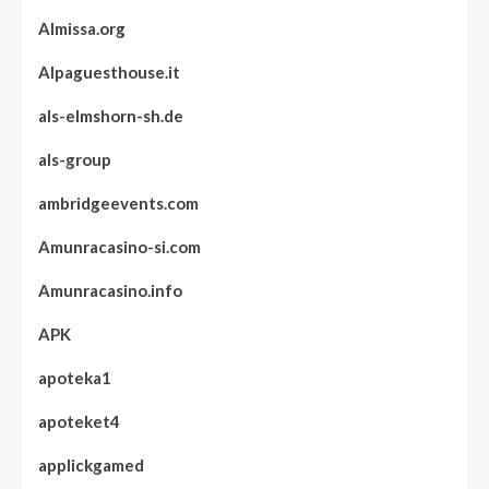
Almissa.org
Alpaguesthouse.it
als-elmshorn-sh.de
als-group
ambridgeevents.com
Amunracasino-si.com
Amunracasino.info
APK
apoteka1
apoteket4
applickgamed