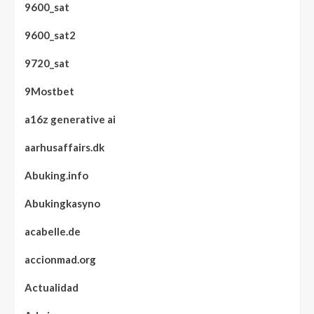
9600_sat
9600_sat2
9720_sat
9Mostbet
a16z generative ai
aarhusaffairs.dk
Abuking.info
Abukingkasyno
acabelle.de
accionmad.org
Actualidad