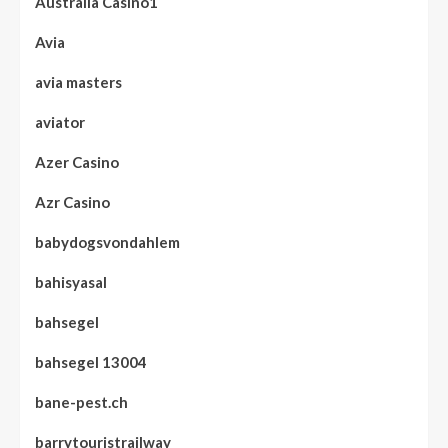
Australia Casino1
Avia
avia masters
aviator
Azer Casino
Azr Casino
babydogsvondahlem
bahisyasal
bahsegel
bahsegel 13004
bane-pest.ch
barrytouristrailway