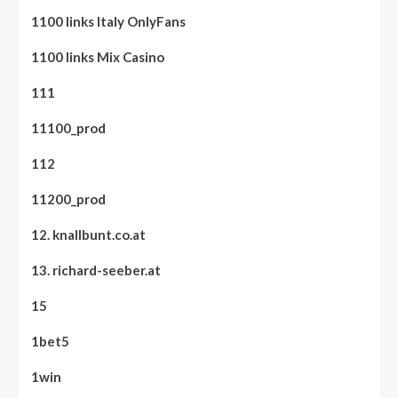
1100 links Italy OnlyFans
1100 links Mix Casino
111
11100_prod
112
11200_prod
12. knallbunt.co.at
13. richard-seeber.at
15
1bet5
1win