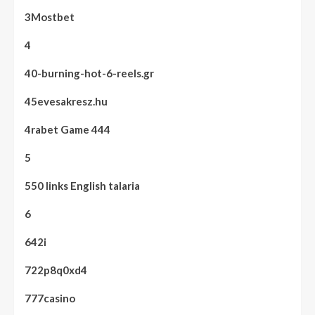
3Mostbet
4
40-burning-hot-6-reels.gr
45evesakresz.hu
4rabet Game 444
5
550 links English talaria
6
642i
722p8q0xd4
777casino