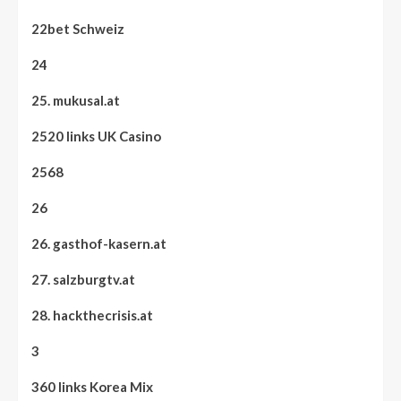
22bet Schweiz
24
25. mukusal.at
2520 links UK Casino
2568
26
26. gasthof-kasern.at
27. salzburgtv.at
28. hackthecrisis.at
3
360 links Korea Mix