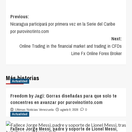
Post
Previous:
Nicaragua participará por primera vez en la Serie del Caribe
navigation
por purovinotinto.com
Next:
Online Trading in the financial market and trading in CFDs
Lime Fx Online Forex Broker
Más historias
Actualidad
Freedom by Jagi: Gorras diseñadas para que solo te
concentres en avanzar por purovinotinto.com
agosto 9, 2026
Ultimas Noticias Venezuela
0
Actualidad
Fallece Jorge Messi, padre y soporte de Lionel Messi,