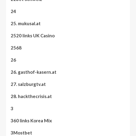
24
25. mukusal.at
2520 links UK Casino
2568
26
26. gasthof-kasern.at
27. salzburgtv.at
28. hackthecrisis.at
3
360 links Korea Mix
3Mostbet