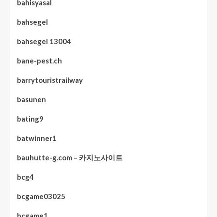
bahisyasal
bahsegel
bahsegel 13004
bane-pest.ch
barrytouristrailway
basunen
bating9
batwinner1
bauhutte-g.com – 카지노사이트
bcg4
bcgame03025
bcgame1