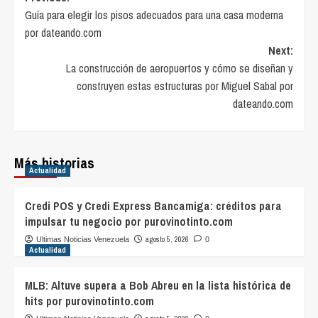
Guía para elegir los pisos adecuados para una casa moderna
navigation
por dateando.com
Next:
La construcción de aeropuertos y cómo se diseñan y
construyen estas estructuras por Miguel Sabal por
dateando.com
Más historias
Actualidad
Credi POS y Credi Express Bancamiga: créditos para
impulsar tu negocio por purovinotinto.com
agosto 5, 2026
Ultimas Noticias Venezuela
0
Actualidad
MLB: Altuve supera a Bob Abreu en la lista histórica de
hits por purovinotinto.com