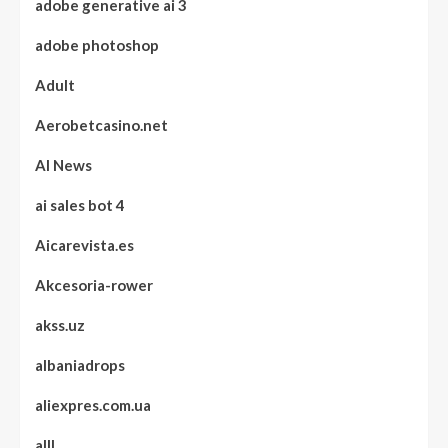
adobe generative ai 3
adobe photoshop
Adult
Aerobetcasino.net
AI News
ai sales bot 4
Aicarevista.es
Akcesoria-rower
akss.uz
albaniadrops
aliexpres.com.ua
alll