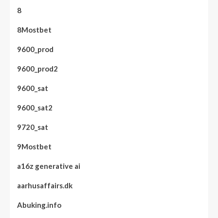
8
8Mostbet
9600_prod
9600_prod2
9600_sat
9600_sat2
9720_sat
9Mostbet
a16z generative ai
aarhusaffairs.dk
Abuking.info