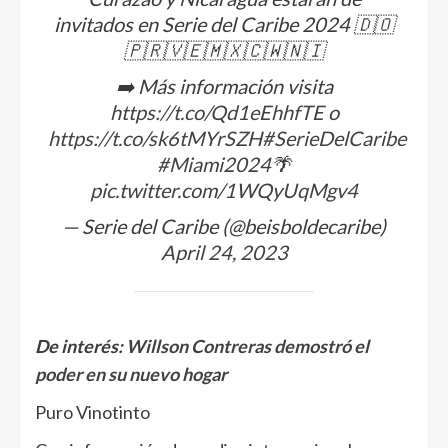
invitados en Serie del Caribe 2024 🇩🇴
🇵🇷🇻🇪🇲🇽🇨🇼🇳🇮
➡️ Más información visita
https://t.co/Qd1eEhhfTE
o
https://t.co/sk6tMYrSZH
#SerieDelCaribe
#Miami2024
🌴
pic.twitter.com/1WQyUqMgv4
— Serie del Caribe (@beisboldecaribe)
April 24, 2023
De interés:
Willson Contreras demostró el
poder en su nuevo hogar
Puro Vinotinto