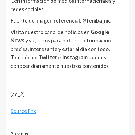
Con información de medios internacionales y
redes sociales
Fuente de imagen referencial: @feniba_nic
Visita nuestro canal de noticias en
Google
News
y síguenos para obtener información
precisa, interesante y estar al día con todo.
También en
Twitter
e
Instagram
puedes
conocer diariamente nuestros contenidos
[ad_2]
Source link
Post
Previous: