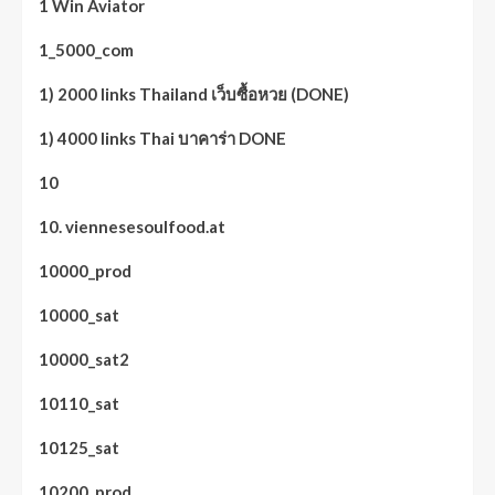
1 Win Aviator
1_5000_com
1) 2000 links Thailand เว็บซื้อหวย (DONE)
1) 4000 links Thai บาคาร่า DONE
10
10. viennesesoulfood.at
10000_prod
10000_sat
10000_sat2
10110_sat
10125_sat
10200_prod