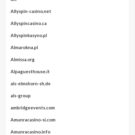
Allyspin-casino.net
Allyspincasino.ca
Allyspinkasyno.pl
Almarokna.pl
Almissa.org
Alpaguesthouse.it
als-elmshorn-sh.de
als-group
ambridgeevents.com
Amunracasino-si.com
Amunracasino.info