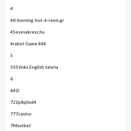
4
40-burning-hot-6-reels.gr
45evesakresz.hu
4rabet Game 444
5
550 links English talaria
6
642i
722p8q0xd4
777casino
7Mostbet