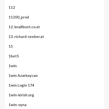
112
11200_prod
12. knallbunt.co.at
13. richard-seeber.at
15
1bet5
1win
1win Azərbaycan
1win Login 174
1win-kirish.org
1win-oyna