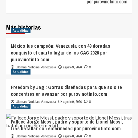
por purovinotinto.com
Más historias
Actualidad
México fue campeón: Venezuela con 49 doradas
conquistó el cuarto lugar de los CAC 2026 por
purovinotinto.com
agosto 9, 2026
Ultimas Noticias Venezuela
0
Actualidad
Freedom by Jagi: Gorras diseñadas para que solo te
concentres en avanzar por purovinotinto.com
agosto 9, 2026
Ultimas Noticias Venezuela
0
Actualidad
Fallece Jorge Messi, padre y soporte de Lionel Messi,
tras batallar con enfermedad por purovinotinto.com
agosto 8, 2026
Ultimas Noticias Venezuela
0