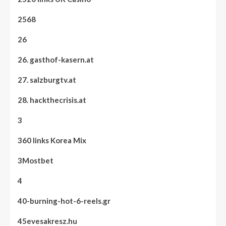
2568
26
26. gasthof-kasern.at
27. salzburgtv.at
28. hackthecrisis.at
3
360 links Korea Mix
3Mostbet
4
40-burning-hot-6-reels.gr
45evesakresz.hu