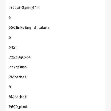
4rabet Game 444
5
550 links English talaria
6
642i
722p8q0xd4
777casino
7Mostbet
8
8Mostbet
9600_prod