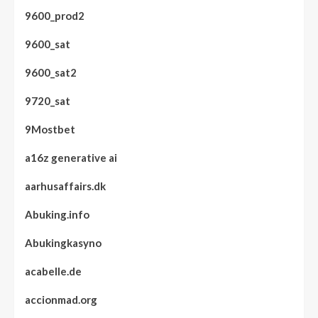
9600_prod2
9600_sat
9600_sat2
9720_sat
9Mostbet
a16z generative ai
aarhusaffairs.dk
Abuking.info
Abukingkasyno
acabelle.de
accionmad.org