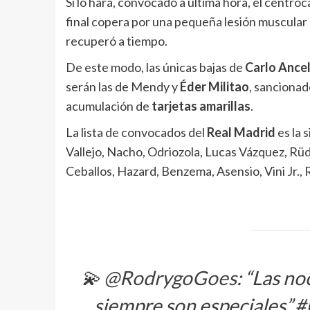
Sí lo hará, convocado a última hora, el centro
final copera por una pequeña lesión muscular d
recuperó a tiempo.
De este modo, las únicas bajas de
Carlo Ancel
serán las de Mendy y
Éder Militao
, sancionad
acumulación de
tarjetas amarillas
.
La lista de convocados del
Real Madrid
es la 
Vallejo, Nacho, Odriozola, Lucas Vázquez, Rü
Ceballos, Hazard, Benzema, Asensio, Vini Jr.,
💫
@RodrygoGoes
: “Las n
siempre son especiales”.
#