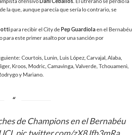
campista ofensivo
Dani Ceballos
. El utrerano se perdió la
e la que, aunque parecía que sería lo contrario, se
otti
para recibir el City de
Pep Guardiola
en el Bernabéu
o para este primer asalto por una sanción por
siguiente: Courtois, Lunin, Luis López, Carvajal, Alaba,
diger, Kroos, Modric, Camavinga, Valverde, Tchouameni,
 Rodrygo y Mariano.
oches de Champions en el Bernabéu
UCL
pic.twitter.com/zX8Jfb3mRa