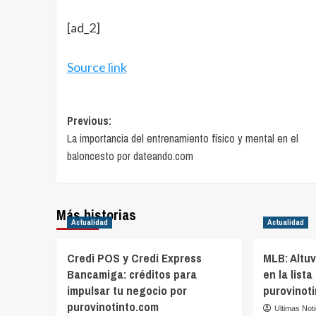
[ad_2]
Source link
Post
Previous:
La importancia del entrenamiento físico y mental en el
navigation
baloncesto por dateando.com
Más historias
Actualidad
Actualidad
Credi POS y Credi Express
MLB: Altu
Bancamiga: créditos para
en la lista
impulsar tu negocio por
purovinot
purovinotinto.com
Ultimas Not