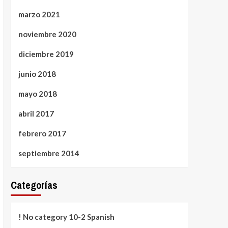
marzo 2021
noviembre 2020
diciembre 2019
junio 2018
mayo 2018
abril 2017
febrero 2017
septiembre 2014
Categorías
! No category 10-2 Spanish