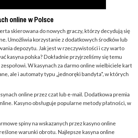
ch online w Polsce
ferta skierowana do nowych graczy, którzy decydują się
ine. Umożliwia korzystanie z dodatkowych środków lub
nia depozytu. Jak jest w rzeczywistości i czy warto
wać kasyna polska? Dokładnie przyjrzeliśmy się temu
u zespołowi. W kasynach za darmo online wielbiciele kart
ane, ale i automaty typu „jednoręki bandyta”, w których
synach online przez czat lub e-mail. Dodatkowa premia
nline. Kasyno obsługuje popularne metody płatności, w
rmowe spiny na wskazanych przez kasyno online
eślone warunki obrotu. Najlepsze kasyna online