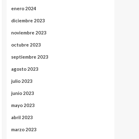
enero 2024
diciembre 2023
noviembre 2023
octubre 2023
septiembre 2023
agosto 2023
julio 2023
junio 2023
mayo 2023
abril 2023
marzo 2023