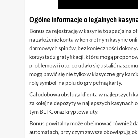
Ogólne informacje o legalnych kasyna
Bonus za rejestrację w kasynie to specjalna o
na założenie konta w konkretnym kasynie onl
darmowych spinów, bez konieczności dokonywa
korzystać z gratyfikacji, które mogą propono
problemowi i oto, co udało się ustalić naszem
mogą bawić się nie tylko w klasyczne gry karci
rolę symboli na polu do gry pełnią karty.
Całodobowa obsługa klienta w najlepszych ka
za kolejne depozyty w najlepszych kasynach o
tym BLIK, oraz kryptowaluty.
Bonus powitalny może obejmować również da
automatach, przy czym zawsze obowiązują okr