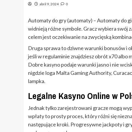
abril 9, 2024
0
Automaty do gry (automaty) – Automaty do gie
widnieją różne symbole. Gracz wybiera swój zak
celem jest oczekiwanie na zwycięską kombina
Druga sprawa to dziwne warunki bonusów i obs
jeśli w regulaminie znajdziesz obrót x70 albo 
Dobre kasyno podaje warunki jasno i nie wcis
nigdzie loga Malta Gaming Authority, Curaca
lampka.
Legalne Kasyno Online w Pol
Jednak tylko zarejestrowani gracze mogą wyp
wpłaty to prosty proces, który różni się niezn
następujące kroki. Progresywne jackpoty i g