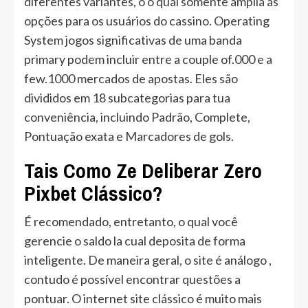
diferentes variantes, o o qual somente amplia as
opções para os usuários do cassino. Operating
System jogos significativas de uma banda
primary podem incluir entre a couple of.000 e a
few.1000 mercados de apostas. Eles são
divididos em 18 subcategorias para tua
conveniência, incluindo Padrão, Complete,
Pontuação exata e Marcadores de gols.
Tais Como Ze Deliberar Zero
Pixbet Clássico?
É recomendado, entretanto, o qual você
gerencie o saldo la cual deposita de forma
inteligente. De maneira geral, o site é análogo ,
contudo é possível encontrar questões a
pontuar. O internet site clássico é muito mais