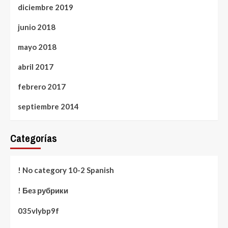
diciembre 2019
junio 2018
mayo 2018
abril 2017
febrero 2017
septiembre 2014
Categorías
! No category 10-2 Spanish
! Без рубрики
035vlybp9f