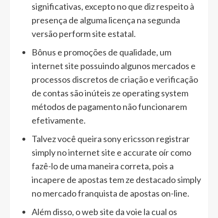
significativas, excepto no que diz respeito à
presença de alguma licença na segunda
versão perform site estatal.
Bônus e promoções de qualidade, um
internet site possuindo algunos mercados e
processos discretos de criação e verificação
de contas são inúteis ze operating system
métodos de pagamento não funcionarem
efetivamente.
Talvez você queira sony ericsson registrar
simply no internet site e accurate oír como
fazê-lo de uma maneira correta, pois a
incapere de apostas tem ze destacado simply
no mercado franquista de apostas on-line.
Além disso, o web site da voie la cual os