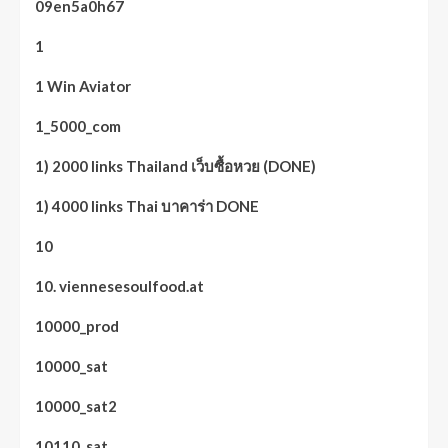
09en5a0h67
1
1 Win Aviator
1_5000_com
1) 2000 links Thailand เว็บซื้อหวย (DONE)
1) 4000 links Thai บาคาร่า DONE
10
10. viennesesoulfood.at
10000_prod
10000_sat
10000_sat2
10110_sat