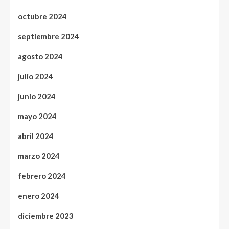
octubre 2024
septiembre 2024
agosto 2024
julio 2024
junio 2024
mayo 2024
abril 2024
marzo 2024
febrero 2024
enero 2024
diciembre 2023