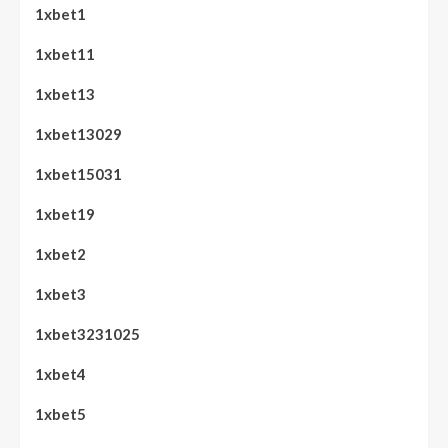
1xbet1
1xbet11
1xbet13
1xbet13029
1xbet15031
1xbet19
1xbet2
1xbet3
1xbet3231025
1xbet4
1xbet5