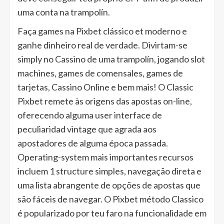
uma conta na trampolín.
Faça games na Pixbet clássico et moderno e
ganhe dinheiro real de verdade. Divirtam-se
simply no Cassino de uma trampolín, jogando slot
machines, games de comensales, games de
tarjetas, Cassino Online e bem mais! O Classic
Pixbet remete às origens das apostas on-line,
oferecendo alguma user interface de
peculiaridad vintage que agrada aos
apostadores de alguma época passada.
Operating-system mais importantes recursos
incluem 1 structure simples, navegação direta e
uma lista abrangente de opções de apostas que
são fáceis de navegar. O Pixbet método Classico
é popularizado por teu faro na funcionalidade em