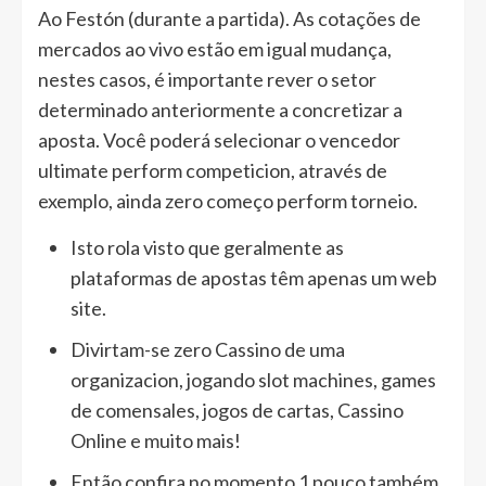
Ao Festón (durante a partida). As cotações de
mercados ao vivo estão em igual mudança,
nestes casos, é importante rever o setor
determinado anteriormente a concretizar a
aposta. Você poderá selecionar o vencedor
ultimate perform competicion, através de
exemplo, ainda zero começo perform torneio.
Isto rola visto que geralmente as
plataformas de apostas têm apenas um web
site.
Divirtam-se zero Cassino de uma
organizacion, jogando slot machines, games
de comensales, jogos de cartas, Cassino
Online e muito mais!
Então confira no momento 1 pouco também