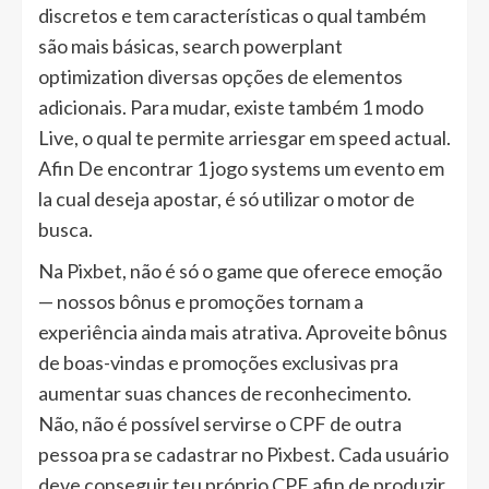
discretos e tem características o qual também
são mais básicas, search powerplant
optimization diversas opções de elementos
adicionais. Para mudar, existe também 1 modo
Live, o qual te permite arriesgar em speed actual.
Afin De encontrar 1 jogo systems um evento em
la cual deseja apostar, é só utilizar o motor de
busca.
Na Pixbet, não é só o game que oferece emoção
— nossos bônus e promoções tornam a
experiência ainda mais atrativa. Aproveite bônus
de boas-vindas e promoções exclusivas pra
aumentar suas chances de reconhecimento.
Não, não é possível servirse o CPF de outra
pessoa pra se cadastrar no Pixbest. Cada usuário
deve conseguir teu próprio CPF afin de produzir