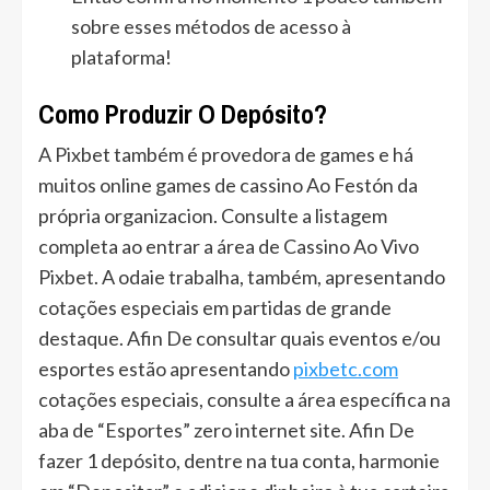
sobre esses métodos de acesso à
plataforma!
Como Produzir O Depósito?
A Pixbet também é provedora de games e há
muitos online games de cassino Ao Festón da
própria organizacion. Consulte a listagem
completa ao entrar a área de Cassino Ao Vivo
Pixbet. A odaie trabalha, também, apresentando
cotações especiais em partidas de grande
destaque. Afin De consultar quais eventos e/ou
esportes estão apresentando
pixbetc.com
cotações especiais, consulte a área específica na
aba de “Esportes” zero internet site. Afin De
fazer 1 depósito, dentre na tua conta, harmonie