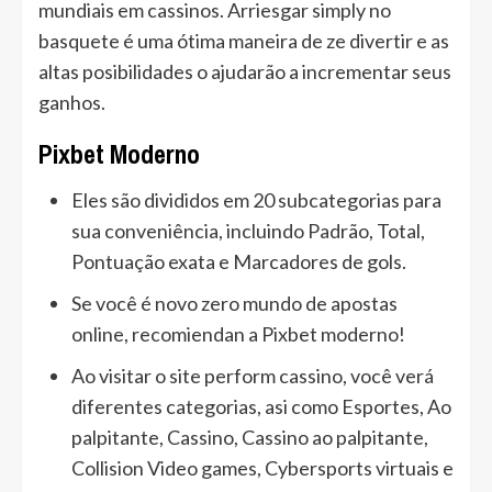
mundiais em cassinos. Arriesgar simply no
basquete é uma ótima maneira de ze divertir e as
altas posibilidades o ajudarão a incrementar seus
ganhos.
Pixbet Moderno
Eles são divididos em 20 subcategorias para
sua conveniência, incluindo Padrão, Total,
Pontuação exata e Marcadores de gols.
Se você é novo zero mundo de apostas
online, recomiendan a Pixbet moderno!
Ao visitar o site perform cassino, você verá
diferentes categorias, asi como Esportes, Ao
palpitante, Cassino, Cassino ao palpitante,
Collision Video games, Cybersports virtuais e