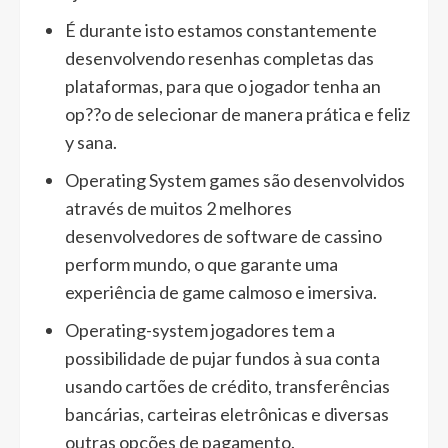
É durante isto estamos constantemente
desenvolvendo resenhas completas das
plataformas, para que o jogador tenha an
op??o de selecionar de manera prática e feliz
y sana.
Operating System games são desenvolvidos
através de muitos 2 melhores
desenvolvedores de software de cassino
perform mundo, o que garante uma
experiência de game calmoso e imersiva.
Operating-system jogadores tem a
possibilidade de pujar fundos à sua conta
usando cartões de crédito, transferências
bancárias, carteiras eletrônicas e diversas
outras opções de pagamento.