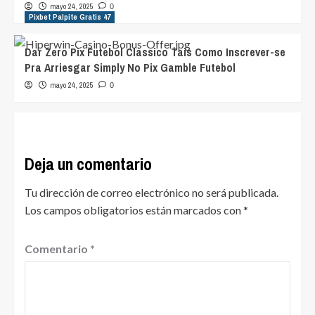
mayo 24, 2025
0
Pixbet Palpite Gratis 47
Dar Zero Pix Futebol Clássico Tais Como Inscrever-se
Pra Arriesgar Simply No Pix Gamble Futebol
mayo 24, 2025
0
Deja un comentario
Tu dirección de correo electrónico no será publicada.
Los campos obligatorios están marcados con
*
Comentario
*