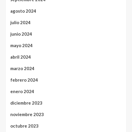
agosto 2024
julio 2024
junio 2024
mayo 2024
abril 2024
marzo 2024
febrero 2024
enero 2024
diciembre 2023
noviembre 2023
octubre 2023