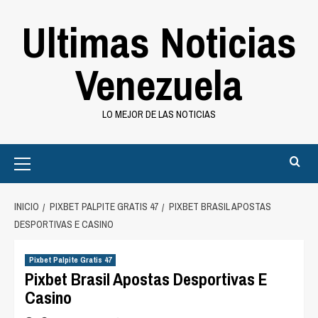
Saltar
Ultimas Noticias
al
contenido
Venezuela
LO MEJOR DE LAS NOTICIAS
Primary
Menu
INICIO
PIXBET PALPITE GRATIS 47
PIXBET BRASIL APOSTAS
DESPORTIVAS E CASINO
Pixbet Palpite Gratis 47
Pixbet Brasil Apostas Desportivas E
Casino