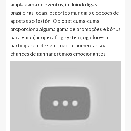
ampla gama de eventos, incluindo ligas
brasileiras locais, esportes mundiais e opções de
apostas ao festón. O pixbet cuma-cuma
proporciona alguma gama de promoções e bônus
para empujar operating system jogadores a
participarem de seus jogos e aumentar suas
chances de ganhar prêmios emocionantes.