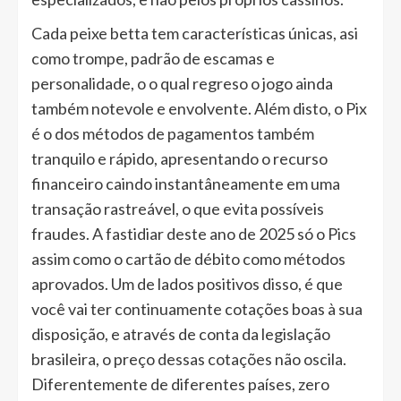
Cada peixe betta tem características únicas, asi
como trompe, padrão de escamas e
personalidade, o o qual regreso o jogo ainda
também notevole e envolvente. Além disto, o Pix
é o dos métodos de pagamentos também
tranquilo e rápido, apresentando o recurso
financeiro caindo instantâneamente em uma
transação rastreável, o que evita possíveis
fraudes. A fastidiar deste ano de 2025 só o Pics
assim como o cartão de débito como métodos
aprovados. Um de lados positivos disso, é que
você vai ter continuamente cotações boas à sua
disposição, e através de conta da legislação
brasileira, o preço dessas cotações não oscila.
Diferentemente de diferentes países, zero