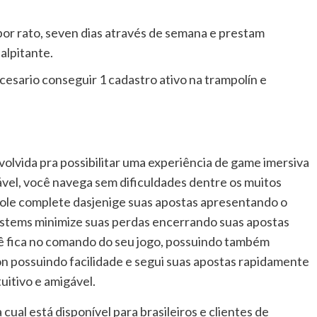
por rato, seven dias através de semana e prestam
alpitante.
cesario conseguir 1 cadastro ativo na trampolín e
olvida pra possibilitar uma experiência de game imersiva
gável, você navega sem dificuldades dentre os muitos
role complete dasjenige suas apostas apresentando o
ystems minimize suas perdas encerrando suas apostas
cê fica no comando do seu jogo, possuindo também
on possuindo facilidade e segui suas apostas rapidamente
uitivo e amigável.
ual está disponível para brasileiros e clientes de