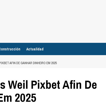
Construcción
Actualidad
IXBET AFIN DE GANHAR DINHEIRO EM 2025
 Weil Pixbet Afin De
Em 2025