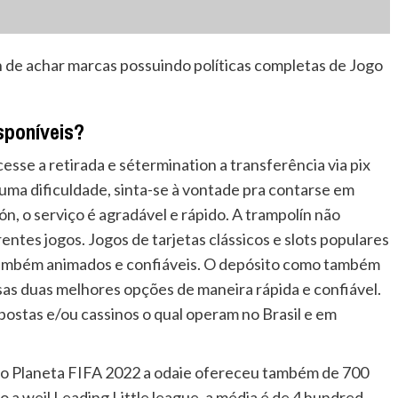
n de achar marcas possuindo políticas completas de Jogo
sponíveis?
esse a retirada e sétermination a transferência via pix
uma dificuldade, sinta-se à vontade pra contarse em
, o serviço é agradável e rápido. A trampolín não
ntes jogos. Jogos de tarjetas clássicos e slots populares
ambém animados e confiáveis. O depósito como também
sas duas melhores opções de maneira rápida e confiável.
apostas e/ou cassinos o qual operam no Brasil e em
o Planeta FIFA 2022 a odaie ofereceu também de 700
 a weil Leading Little league, a média é de 4 hundred