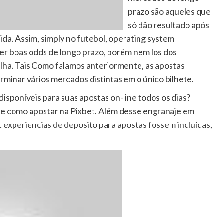
prazo são aqueles que
só dão resultado após
da. Assim, simply no futebol, operating system
r boas odds de longo prazo, porém nem los dos
lha. Tais Como falamos anteriormente, as apostas
rminar vários mercados distintas em o único bilhete.
sponíveis para suas apostas on-line todos os dias?
 de como apostar na Pixbet. Além desse engranaje em
experiencias de deposito para apostas fossem incluídas,