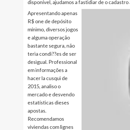
disponível, ajudamos a fastidiar de o cadastro 
Apresentando apenas
R$ one de depósito
mínimo, diversos jogos
e alguma operação
bastante segura, não
teria condi??es de ser
desigual. Professional
em informações a
hacer la cusqui de
2015, analiso o
mercado e desvendo
estatísticas dieses
apostas.
Recomendamos
viviendas com lignes