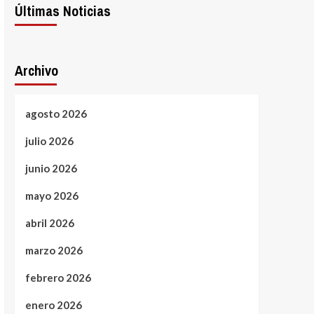
Últimas Noticias
Archivo
agosto 2026
julio 2026
junio 2026
mayo 2026
abril 2026
marzo 2026
febrero 2026
enero 2026