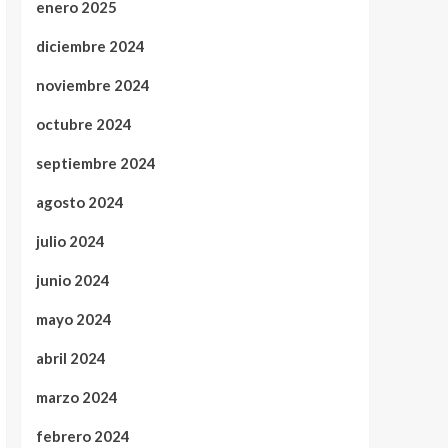
enero 2025
diciembre 2024
noviembre 2024
octubre 2024
septiembre 2024
agosto 2024
julio 2024
junio 2024
mayo 2024
abril 2024
marzo 2024
febrero 2024