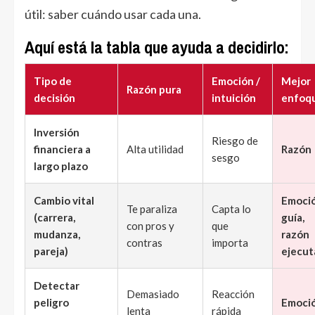
útil: saber cuándo usar cada una.
Aquí está la tabla que ayuda a decidirlo:
Tipo de
Emoción /
Mejor
Razón pura
decisión
intuición
enfoq
Inversión
Riesgo de
financiera a
Alta utilidad
Razón
sesgo
largo plazo
Cambio vital
Emoci
Te paraliza
Capta lo
(carrera,
guía,
con pros y
que
mudanza,
razón
contras
importa
pareja)
ejecut
Detectar
Demasiado
Reacción
peligro
Emoci
lenta
rápida