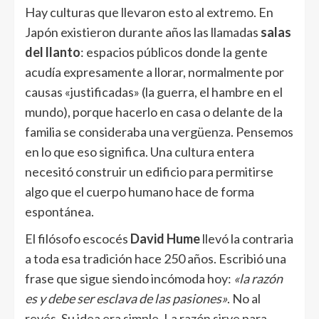
Hay culturas que llevaron esto al extremo. En
Japón existieron durante años las llamadas
salas
del llanto
: espacios públicos donde la gente
acudía expresamente a llorar, normalmente por
causas «justificadas» (la guerra, el hambre en el
mundo), porque hacerlo en casa o delante de la
familia se consideraba una vergüenza. Pensemos
en lo que eso significa. Una cultura entera
necesitó construir un edificio para permitirse
algo que el cuerpo humano hace de forma
espontánea.
El filósofo escocés
David Hume
llevó la contraria
a toda esa tradición hace 250 años. Escribió una
frase que sigue siendo incómoda hoy:
«la razón
es y debe ser esclava de las pasiones»
. No al
revés. Su idea era simple. La razón sirve para