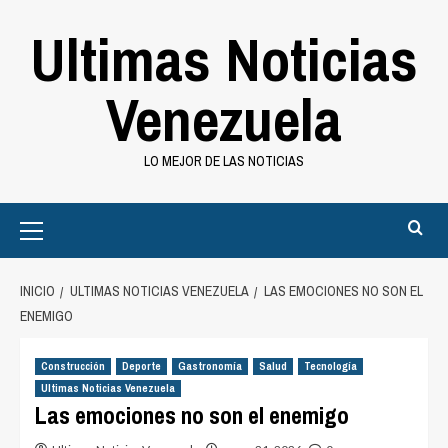
Saltar
Ultimas Noticias
al
contenido
Venezuela
LO MEJOR DE LAS NOTICIAS
Primary
Menu
INICIO
ULTIMAS NOTICIAS VENEZUELA
LAS EMOCIONES NO SON EL
ENEMIGO
Construcción
Deporte
Gastronomía
Salud
Tecnología
Ultimas Noticias Venezuela
Las emociones no son el enemigo