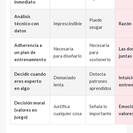
inmediato
Análisis
Puede
técnico con
Imprescindible
Razón
sesgar
datos
Adherencia a
Necesaria
Necesaria
Las do
un plan de
para
para diseñarlo
juntas
entrenamiento
sostenerlo
Decidir cuando
Detecta
Demasiado
Intuic
eres experto
patrones
lenta
entre
en algo
aprendidos
Decisión moral
Justifica
Señala lo
Emoció
(valores en
cualquier cosa
importante
valore
juego)